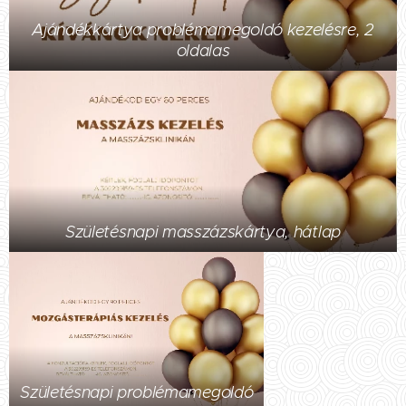
Ajándékkártya problémamegoldó kezelésre, 2
oldalas
Születésnapi masszázskártya, hátlap
Születésnapi problémamegoldó