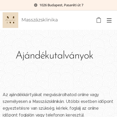
1026 Budapest, Pasaréti út 7
Masszázsklinika
Ajándékutalványok
Az ajándékkártyákat megvásárolhatod online vagy
személyesen a Masszázsklinikán. Utóbbi esetben időpont
egyeztetésre van szükség, kérlek, foglalj az online
időpont foglalón vagy telefonon keresztül.