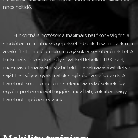
nincs holtidő.
⚪ Funkcionális edzések a maximális hatékonyságért: a
stúdióban nem fitnesszgépekkel edzünk, hiszen ezek nem
a való életben előforduló mozgásokra készítenének fel. A
funkionális edzéseket súlyzóval, kettlebellel, TRX-szel,
rugalmas ellenállásal, instabil felület alkalmazásával, illetve
saját testsúlyos gyakorlatok segítségével végezzük. A
barefoot koncepció fontos eleme az edzéseknek, így
egyéni preferenciáól függően mezítláb, zokniban vagy
barefoot cipőben edzünk.