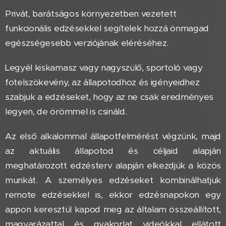
Privát, barátságos környezetben vezetett
funkcionális edzésekkel segítelek hozzá önmagad
egészségesebb verziójának eléréséhez.
Legyél kiskamasz vagy nagyszülő, sportoló vagy
fotelszökevény, az állapotodhoz és igényeidhez
szabjuk a edzéseket, hogy az ne csak eredményes
legyen, de örömmel is csináld.
Az első alkalommal állapotfelmérést végzünk, majd
az aktuális állapotod és céljaid alapján
meghatározott edzésterv alapján elkezdjük a közös
munkát. A személyes edzéseket kombinálhatjuk
remote edzésekkel is, ekkor edzésnapokon egy
appon keresztül kapod meg az általam összeállított,
magyarázattal és gyakorlat videókkal ellátott