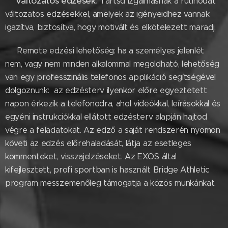
Változatos edzések:
⚪
Tartsd izgalmasnak a rutinodat
változatos edzésekkel, amelyek az igényeidhez vannak
igazítva, biztosítva, hogy motivált és elkötelezett maradj.
⚪ Remote edzési lehetőség: ha a személyes jelenlét
nem, vagy nem minden alkalommal megoldható, lehetőség
van egy professzinális telefonos applikáció segítségével
dolgoznunk: az edzésterv ilyenkor előre egyeztetett
napon érkezik a telefonodra, ahol videókkal, leírásokkal és
egyéni instrukciókkal ellátott edzésterv alapján hajtod
végre a feladatokat. Az edző a saját rendszerén nyomon
követi az edzés előrehaladását, látja az esetleges
kommenteket, visszajelzéseket. Az EXOS által
kifejlesztett, profi sportban is használt Bridge Athletic
program messzemenőleg támogatja a közös munkánkat.