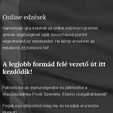
Online edzések
Hamarosan újra indulnak az online edzésprogramok,
aminek segítségével saját beosztásod szerint
végezheted az edzéseidet. Ha kérsz érteítést az
indulásról,
itt
iratkozz fel!
A legjobb formád felé vezető út itt
kezdődik!
Fektess be az egészségedbe és jóllétedbe a
Masszázsklinika Privát Személyi Edzési szolgáltatásaival!
Foglalj egy időpontot még ma, és kezdjük el a közös
munkát!