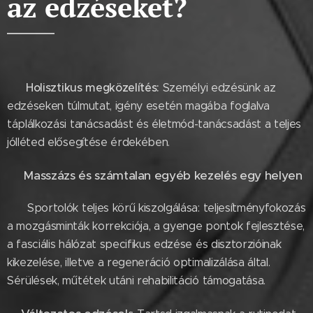
az edzéseket?
Holisztikus megközelítés:
Személyi edzésünk az
⚪
edzéseken túlmutat, igény esetén magába foglalva
táplálkozási tanácsadást és életmód-tanácsadást a teljes
jólléted elősegítése érdekében.
Masszázs és számtalan egyéb kezelés egy helyen
⚪
⚪ Sportolók teljes körű kiszolgálása: teljesítményfokozás
a mozgásminták korrekciója, a gyenge pontok fejlesztése,
a fasciális hálózat specifikus edzése és disztorzióinak
kikezelése, illetve a regeneráció optimalizálása által.
Sérülések, műtétek utáni rehabilitáció támogatása.