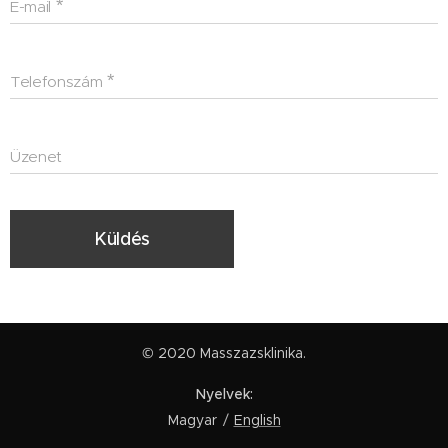
E-mail
Telefonszám
Üzenet
Küldés
© 2020 Masszazsklinika.
Nyelvek
Magyar
English