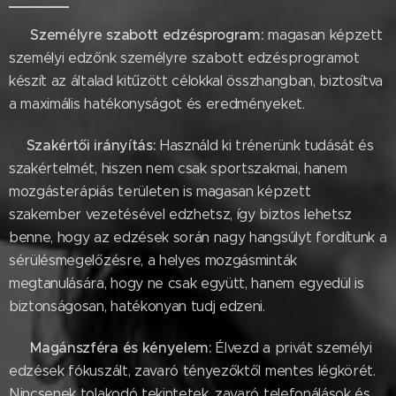
Személyre szabott edzésprogram:
⚪
magasan képzett
személyi edzőnk személyre szabott edzésprogramot
készít az általad kitűzött célokkal összhangban, biztosítva
a maximális hatékonyságot és eredményeket.
Szakértői irányítás:
⚪
Használd ki trénerünk tudását és
szakértelmét, hiszen nem csak sportszakmai, hanem
mozgásterápiás területen is magasan képzett
szakember vezetésével edzhetsz, így biztos lehetsz
benne, hogy az edzések során nagy hangsúlyt fordítunk a
sérülésmegelőzésre, a helyes mozgásminták
megtanulására, hogy ne csak együtt, hanem egyedül is
biztonságosan, hatékonyan tudj edzeni.
Magánszféra és kényelem:
⚪
Élvezd a privát személyi
edzések fókuszált, zavaró tényezőktől mentes légkörét.
Nincsenek tolakodó tekintetek, zavaró telefonálások és