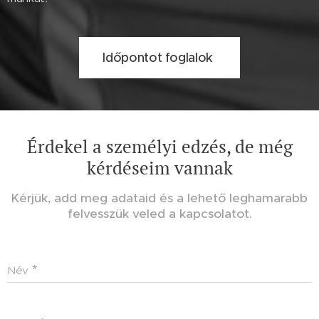
Időpontot foglalok
Érdekel a személyi edzés, de még
kérdéseim vannak
Kérjük, add meg adataid és a lehető leghamarabb
felvesszük veled a kapcsolatot.
Név