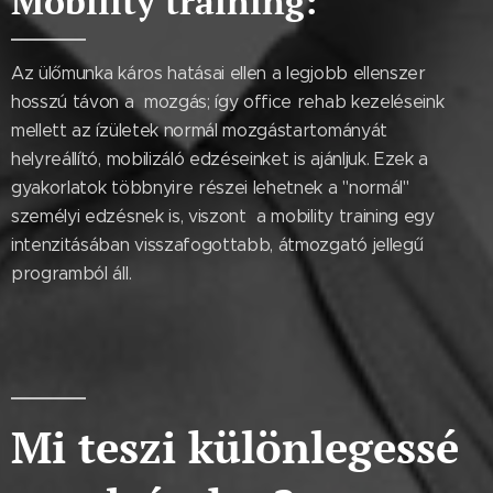
Mobility training:
Az ülőmunka káros hatásai ellen a legjobb ellenszer
hosszú távon a mozgás; így office rehab kezeléseink
mellett az ízületek normál mozgástartományát
helyreállító, mobilizáló edzéseinket is ajánljuk. Ezek a
gyakorlatok többnyire részei lehetnek a "normál"
személyi edzésnek is, viszont a mobility training egy
intenzitásában visszafogottabb, átmozgató jellegű
programból áll.
Mi teszi különlegessé