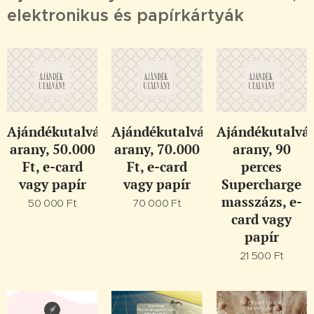
elektronikus és papírkártyák
Ajándékutalvány,
Ajándékutalvány,
Ajándékutalvá
arany, 50.000
arany, 70.000
arany, 90
Ft, e-card
Ft, e-card
perces
vagy papír
vagy papír
Supercharge
masszázs, e-
50 000
Ft
70 000
Ft
card vagy
papír
21 500
Ft