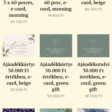
3 x 60 perces,
60 perc, e-
card, beige
e-card,
card, morning
50 000
Ft
morning
14 900
Ft
44 700
Ft
Ajándékkártya
Ajándékkártya
Ajándékutalvá
30.000 Ft
50.000 Ft
30.000 Ft
értékben, e-
értékben, e-
értékben, e-
card, beige
card, green
card, green
gift
gift
30 000
Ft
50 000
Ft
30 000
Ft