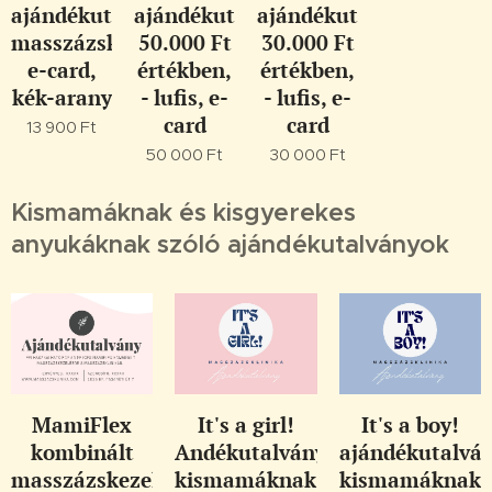
ajándékutalvány
ajándékutalvány
ajándékutalvány
masszázskezelésre
50.000 Ft
30.000 Ft
e-card,
értékben,
értékben,
kék-arany
- lufis, e-
- lufis, e-
card
card
13 900
Ft
50 000
Ft
30 000
Ft
Kismamáknak és kisgyerekes
anyukáknak szóló ajándékutalványok
MamiFlex
It's a girl!
It's a boy!
kombinált
Andékutalvány
ajándékutalvá
masszázskezelés
kismamáknak
kismamáknak