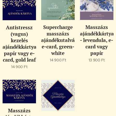
Supercharge
Masszázs
Antistressz
masszázs
ajándékkártya
(vagus)
ajándékutalvány,
- levendula, e-
kezelés
e-card, green-
card vagy
ajándékkártya,
white
papír
papír vagy e-
card, gold leaf
14 900
Ft
13 900
Ft
14 900
Ft
Masszázs