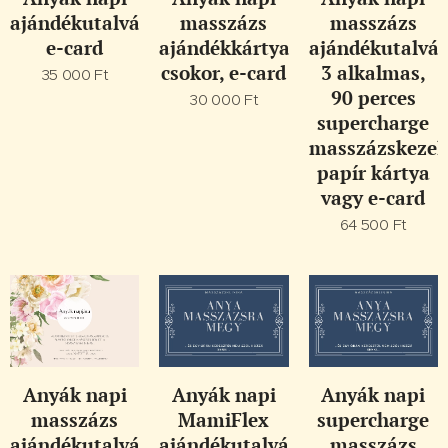
ajándékutalvány,
masszázs
masszázs
e-card
ajándékkártya,
ajándékutalvá
csokor, e-card
3 alkalmas,
35 000
Ft
90 perces
30 000
Ft
supercharge
masszázskezelé
papír kártya
vagy e-card
64 500
Ft
Anyák napi
Anyák napi
Anyák napi
masszázs
MamiFlex
supercharge
ajándékutalvány,
ajándékutalvány,
masszázs