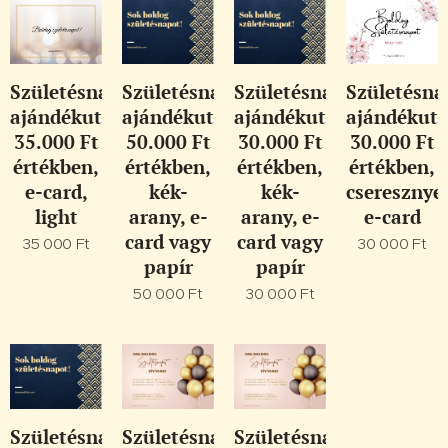
Születésnapi
Születésnapi
Születésnapi
Születésna
ajándékutalvány
ajándékutalvány
ajándékutalvány
ajándékuta
35.000 Ft
50.000 Ft
30.000 Ft
30.000 Ft
értékben,
értékben,
értékben,
értékben,
e-card,
kék-
kék-
cseresznye
light
arany, e-
arany, e-
e-card
card vagy
card vagy
35 000
Ft
30 000
Ft
papír
papír
50 000
Ft
30 000
Ft
Születésnapi
Születésnapi
Születésnapi