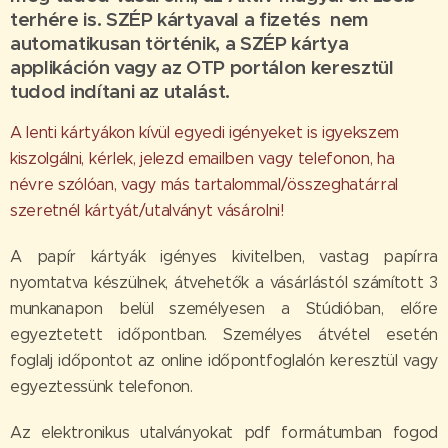
terhére is. SZÉP kártyaval a fizetés nem
automatikusan történik, a SZÉP kártya
applikáción vagy az OTP portálon keresztül
tudod indítani az utalást.
A lenti kártyákon kívül egyedi igényeket is igyekszem
kiszolgálni, kérlek, jelezd emailben vagy telefonon, ha
névre szólóan, vagy más tartalommal/összeghatárral
szeretnél kártyát/utalványt vásárolni!
A papír kártyák igényes kivitelben, vastag papírra
nyomtatva készülnek, átvehetők a vásárlástól számított 3
munkanapon belül személyesen a Stúdióban, előre
egyeztetett időpontban. Személyes átvétel esetén
foglalj időpontot az online időpontfoglalón keresztül vagy
egyeztessünk telefonon.
Az elektronikus utalványokat pdf formátumban fogod