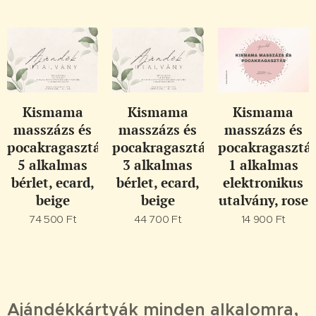
Kismama
Kismama
Kismama
masszázs és
masszázs és
masszázs és
pocakragasztás
pocakragasztás
pocakragasztá
5 alkalmas
3 alkalmas
1 alkalmas
bérlet, ecard,
bérlet, ecard,
elektronikus
beige
beige
utalvány, rose
74 500
Ft
44 700
Ft
14 900
Ft
Ajándékkártyák minden alkalomra,