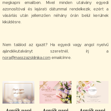
megkapni emailben. Mivel minden utalvány egyedi
azonosítóval és lejárati dátummal rendelkezik, ezért a
vásárlás után jellemzően néhány órán belül kerülnek
kiküldésre.
Nem találod az igazit? Ha egyedi vagy angol nyelvű
ajándékutalványt szeretnél, írj a
nora@masszazsklinika.com
emailcímre.
Anyák napi
Anyák napi
Anyák napi