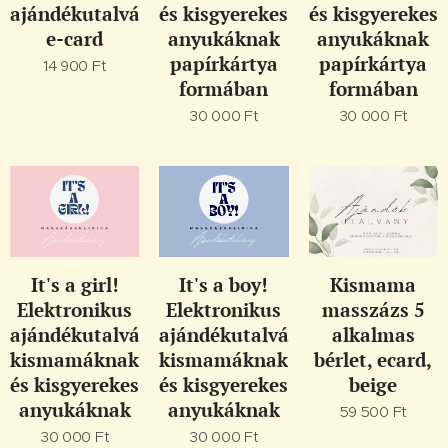
ajándékutalvány,
és kisgyerekes
és kisgyerekes
e-card
anyukáknak
anyukáknak
papírkártya
papírkártya
14 900
Ft
formában
formában
30 000
Ft
30 000
Ft
It's a girl!
It's a boy!
Kismama
Elektronikus
Elektronikus
masszázs 5
ajándékutalvány
ajándékutalvány
alkalmas
kismamáknak
kismamáknak
bérlet, ecard,
és kisgyerekes
és kisgyerekes
beige
anyukáknak
anyukáknak
59 500
Ft
30 000
Ft
30 000
Ft