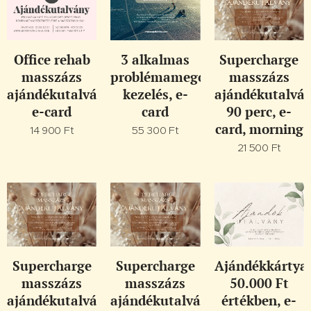
Office rehab
3 alkalmas
Supercharge
masszázs
problémamegoldó
masszázs
ajándékutalvány,
kezelés, e-
ajándékutalván
e-card
card
90 perc, e-
card, morning
14 900
Ft
55 300
Ft
21 500
Ft
Supercharge
Supercharge
Ajándékkártya
masszázs
masszázs
50.000 Ft
ajándékutalvány,
ajándékutalvány
értékben, e-