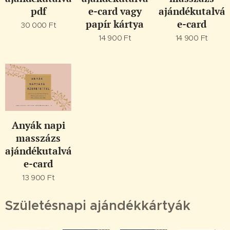
pdf
e-card vagy
ajándékutalván
papír kártya
e-card
30 000
Ft
14 900
Ft
14 900
Ft
Anyák napi
masszázs
ajándékutalvány,
e-card
13 900
Ft
Születésnapi ajándékkártyák