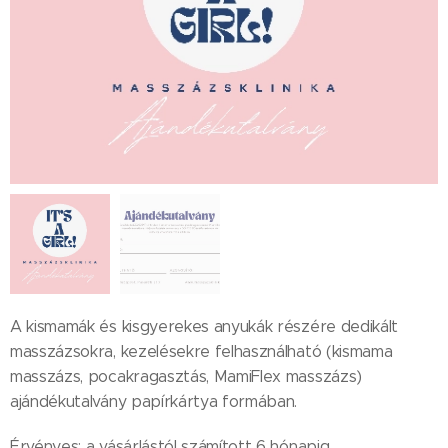
A kismamák és kisgyerekes anyukák részére dedikált
masszázsokra, kezelésekre felhasználható (kismama
masszázs, pocakragasztás, MamiFlex masszázs)
ajándékutalvány papírkártya formában.
Érvényes: a vásárlástól számított 6 hónapig.