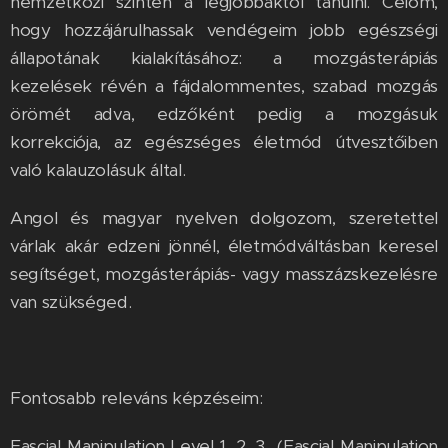
nemzetközi szinten a legjobbaktól tanulni. Célom,
hogy hozzájárulhassak vendégeim jobb egészségi
állapotának kialakításához: a mozgásterápiás
kezelések révén a fájdalommentes, szabad mozgás
örömét adva, edzőként pedig a mozgásuk
korrekciója, az egészséges életmód útvesztőiben
való kalauzolásuk által.
Angol és magyar nyelven dolgozom, szeretettel
várlak akár edzeni jönnél, életmódváltásban keresel
segítséget, mozgásterápiás- vagy masszázskezelésre
van szükséged.
Fontosabb releváns képzéseim:
Fascial Manipulation Level 1, 2, 3 (Fascial Manipulation