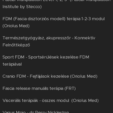
Institute by Stecco)
FDM (Fascia disztorziós modell) terápia 1-2-3 modul
(Oriolus Med)
Természetgyógyász, akupresszőr - Konnektív
Felnőttképző
Sport FDM - Sportsérülések kezelése FDM
terápiával
Cranio FDM - Fejfájások kezelése (Oriolus Med)
Fascia release manuális terápia (FRT)
Viscerális terápiák - összes modul (Oriolus Med)
Vagus Mojo - dr Perry Nickleston