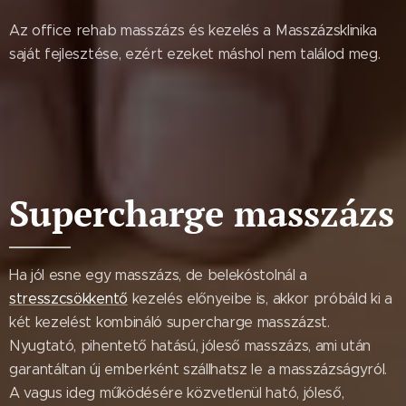
Az office rehab masszázs és kezelés a Masszázsklinika
saját fejlesztése, ezért ezeket máshol nem találod meg.
Supercharge masszázs
Ha jól esne egy masszázs, de belekóstolnál a
stresszcsökkentő
kezelés előnyeibe is, akkor próbáld ki a
két kezelést kombináló supercharge masszázst.
Nyugtató, pihentető hatású, jóleső masszázs, ami után
garantáltan új emberként szállhatsz le a masszázságyról.
A vagus ideg működésére közvetlenül ható, jóleső,