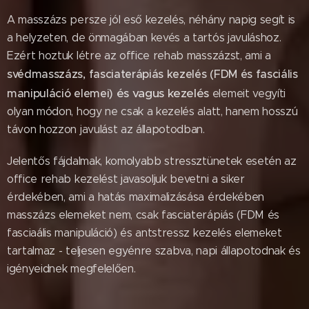
A masszázs persze jól eső kezelés, néhány napig segít is
a helyzeten, de önmagában kevés a tartós javuláshoz.
Ezért hoztuk létre az office rehab masszázst, ami a
svédmasszázs, fasciaterápiás kezelés (FDM és fasciális
és vagus kezelés
manipuláció elemei)
elemeit vegyíti
olyan módon, hogy ne csak a kezelés alatt, hanem hosszú
távon hozzon javulást az állapotodban.
Jelentős fájdalmak, komolyabb stressztünetek esetén az
office rehab kezelést javasoljuk bevetni a siker
érdekében, ami a hatás maximalizásása érdekében
masszázs elemeket nem, csak fasciaterápiás (FDM és
fasciaális manipuláció) és antstressz kezelés elemeket
tartalmaz - teljesen egyénre szabva, napi állapotodnak és
igényeidnek megfelelően.