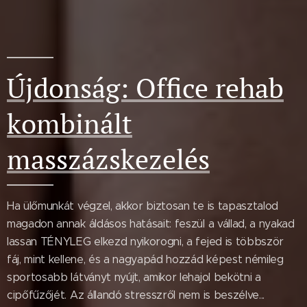
Újdonság: Office rehab
kombinált
masszázskezelés
Ha ülőmunkát végzel, akkor biztosan te is tapasztalod
magadon annak áldásos hatásait: feszül a vállad, a nyakad
lassan TÉNYLEG elkezd nyikorogni, a fejed is többször
fáj, mint kellene, és a nagyapád hozzád képest némileg
sportosabb látványt nyújt, amikor lehajol bekötni a
cipőfűzőjét. Az állandó stresszről nem is beszélve...