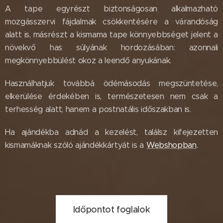
A tape egyrészt biztonságosan alkalmazható
mozgásszervi fájdalmak csökkentésére a várandóság
alatt is, másrészt a kismama tape könnyebbséget jelent a
növekvő has súlyának hordozásában: azonnali
megkönnyebbülést okoz a leendő anyukának.
Használhatjuk továbbá ödémásodás megszüntetése,
elkerülése érdekében is, természetesen nem csak a
terhesség alatt, hanem a postnatális időszakban is.
Ha ajándékba adnád a kezelést, találsz kifejezetten
kismamáknak szóló ajándékkártyát is a
Webshopban
.
Időpontot foglalok