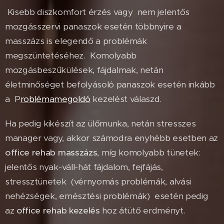
Kisebb diszkomfort érzés vagy nem jelentős
mozgásszervi panaszok esetén többnyire a
masszázs is elegendő a problémák
megszüntetéséhez.
Komolyabb
mozgásbeszűkülések, fájdalmak, netán
életminőséget befolyásoló panaszok esetén inkább
a P
roblémamegoldó
kezelést válaszd.
Ha pedig kikészít az ülőmunka, netán stresszes
manager vagy, akkor számodra enyhébb esetben az
office rehab masszázs
, míg komolyabb tünetek:
jelentős nyak-váll-hát fájdalom, fejfájás,
stressztünetek (vérnyomás problémák, alvási
nehézségek, emésztési problémák) esetén pedig
az
office rehab kezelés
hoz átütő erdményt.