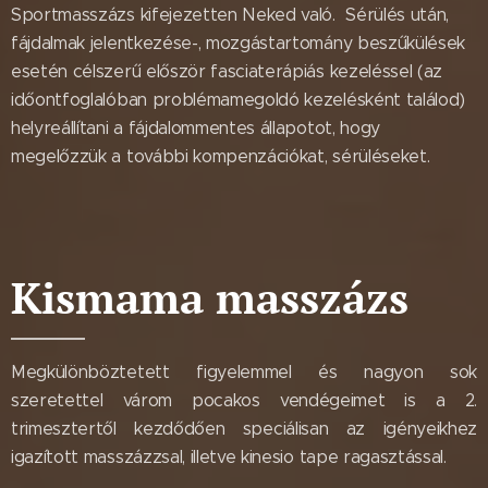
Sportmasszázs kifejezetten Neked való. Sérülés után,
fájdalmak jelentkezése-, mozgástartomány beszűkülések
esetén célszerű először fasciaterápiás kezeléssel (az
időontfoglalóban problémamegoldó kezelésként találod)
helyreállítani a fájdalommentes állapotot, hogy
megelőzzük a további kompenzációkat, sérüléseket.
Kismama masszázs
Megkülönböztetett figyelemmel és nagyon sok
szeretettel várom pocakos vendégeimet is a 2.
trimesztertől kezdődően speciálisan az igényeikhez
igazított masszázzsal, illetve kinesio tape ragasztással.