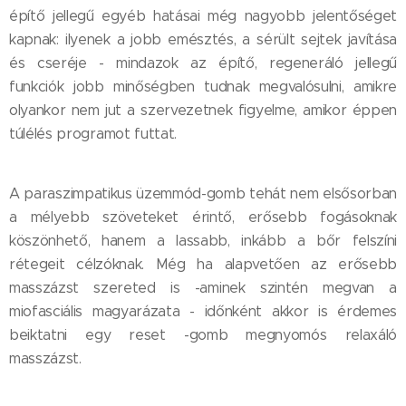
építő jellegű egyéb hatásai még nagyobb jelentőséget
kapnak: ilyenek a jobb emésztés, a sérült sejtek javítása
és cseréje - mindazok az építő, regeneráló jellegű
funkciók jobb minőségben tudnak megvalósulni, amikre
olyankor nem jut a szervezetnek figyelme, amikor éppen
túlélés programot futtat.
A paraszimpatikus üzemmód-gomb tehát nem elsősorban
a mélyebb szöveteket érintő, erősebb fogásoknak
köszönhető, hanem a lassabb, inkább a bőr felszíni
rétegeit célzóknak. Még ha alapvetően az erősebb
masszázst szereted is -aminek szintén megvan a
miofasciális magyarázata - időnként akkor is érdemes
beiktatni egy reset -gomb megnyomós relaxáló
masszázst.