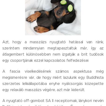
Azt, hogy a masszázs nyugtató hatással van ránk,
szerintem mindannyian megtapasztaltuk már, így az
átlagembert különösebben nem izgatják a brit tudósok
egy csoportjának ezzel kapcsolatos felfedezései 😊
A fascia viselkedésének számos aspektusa még
megismerésre vár, de hogy miért lazulunk egy Buddhista
szerzetes lelkiállapotába enyhe nyálcsorgás közepette
egy relaxáló masszázs végére, azt már kiderült.
A nyugtató off-gombot SA II receptornak, lánykori nevén