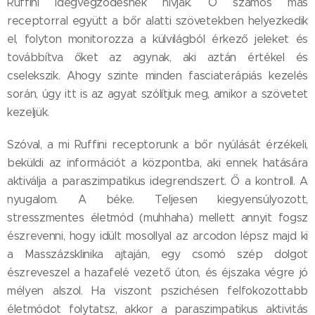
Ruffini idegvégződésnek hívják. Ő számos más
receptorral együtt a bőr alatti szövetekben helyezkedik
el, folyton monitorozza a külvilágból érkező jeleket és
továbbítva őket az agynak, aki aztán értékel és
cselekszik. Ahogy szinte minden fasciaterápiás kezelés
során, úgy itt is az agyat szólítjuk meg, amikor a szövetet
kezeljük.
Szóval, a mi Ruffini receptorunk a bőr nyúlását érzékeli,
beküldi az információt a központba, aki ennek hatására
aktiválja a paraszimpatikus idegrendszert. Ő a kontroll. A
nyugalom. A béke. Teljesen kiegyensúlyozott,
stresszmentes életmód (muhhaha) mellett annyit fogsz
észrevenni, hogy idült mosollyal az arcodon lépsz majd ki
a Masszázsklinika ajtaján, egy csomó szép dolgot
észreveszel a hazafelé vezető úton, és éjszaka végre jó
mélyen alszol. Ha viszont pszichésen felfokozottabb
életmódot folytatsz, akkor a paraszimpatikus aktivitás